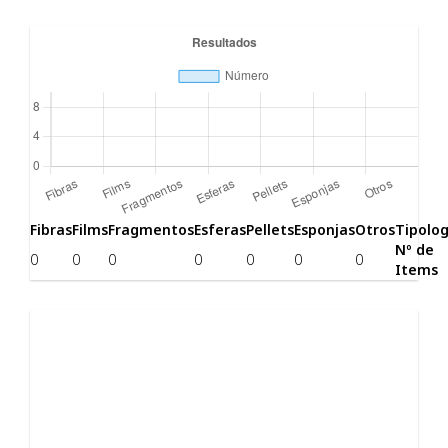
Fibras
Films
Fragmentos
Esferas
Pellets
Esponjas
Otros
Tipolog
Nº de
0
0
0
0
0
0
0
Items