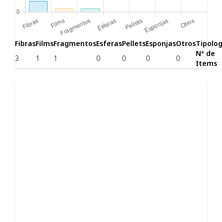
Fibras
Films
Fragmentos
Esferas
Pellets
Esponjas
Otros
Tipolog
Nº de
3
1
1
0
0
0
0
Items