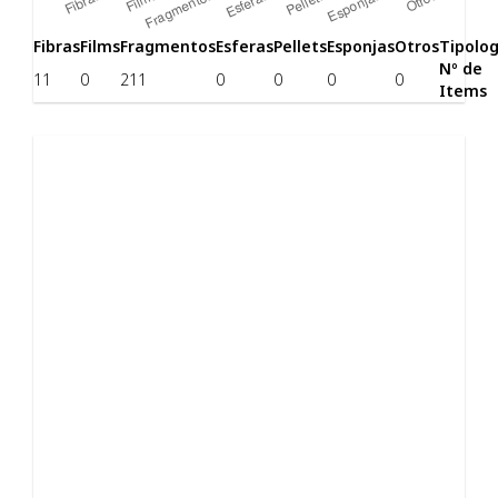
Fibras
Films
Fragmentos
Esferas
Pellets
Esponjas
Otros
Tipolog
Nº de
11
0
211
0
0
0
0
Items