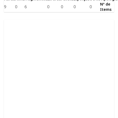
Nº de
9
0
6
0
0
0
0
Items