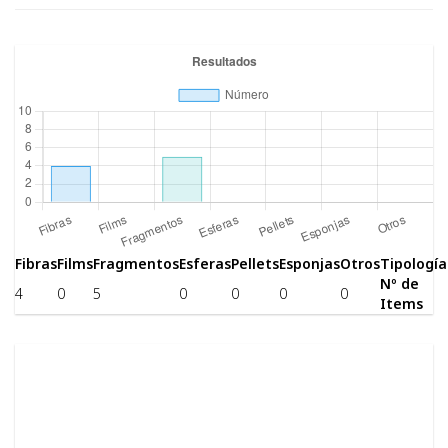
Fibras
Films
Fragmentos
Esferas
Pellets
Esponjas
Otros
Tipología
Nº de
4
0
5
0
0
0
0
Items