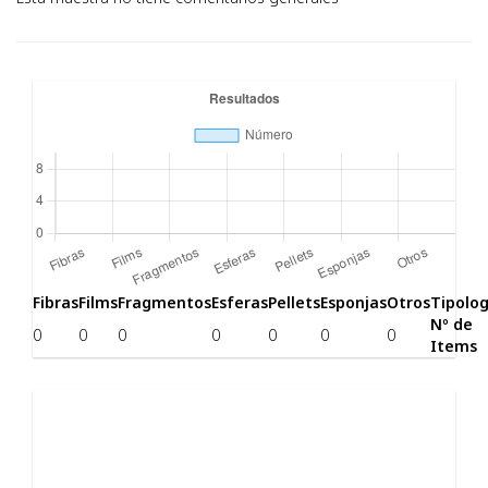
Fibras
Films
Fragmentos
Esferas
Pellets
Esponjas
Otros
Tipolog
Nº de
0
0
0
0
0
0
0
Items