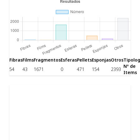
Fibras
Films
Fragmentos
Esferas
Pellets
Esponjas
Otros
Tipolog
Nº de
54
43
1671
0
471
154
2393
Items