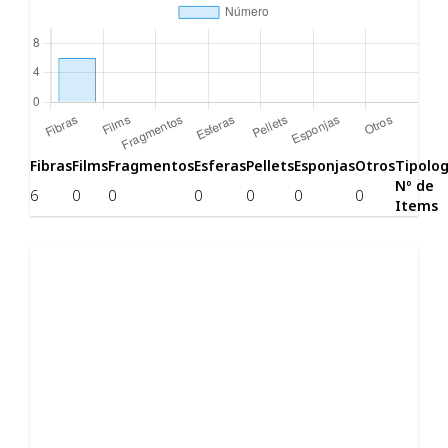
Fibras
Films
Fragmentos
Esferas
Pellets
Esponjas
Otros
Tipolog
Nº de
6
0
0
0
0
0
0
Items