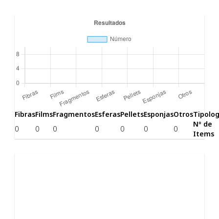
Fibras
Films
Fragmentos
Esferas
Pellets
Esponjas
Otros
Tipolog
Nº de
0
0
0
0
0
0
0
Items