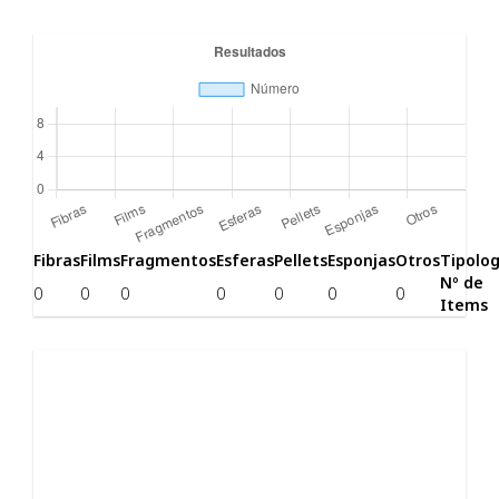
Fibras
Films
Fragmentos
Esferas
Pellets
Esponjas
Otros
Tipolog
Nº de
0
0
0
0
0
0
0
Items