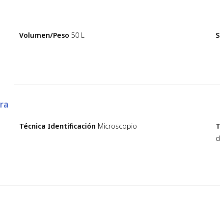
Volumen/Peso
50 L
S
ra
Técnica Identificación
Microscopio
T
d