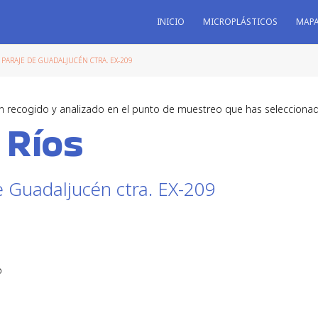
INICIO
MICROPLÁSTICOS
MAP
PARAJE DE GUADALJUCÉN CTRA. EX-209
n recogido y analizado en el punto de muestreo que has selecciona
 Ríos
e Guadaljucén ctra. EX-209
o