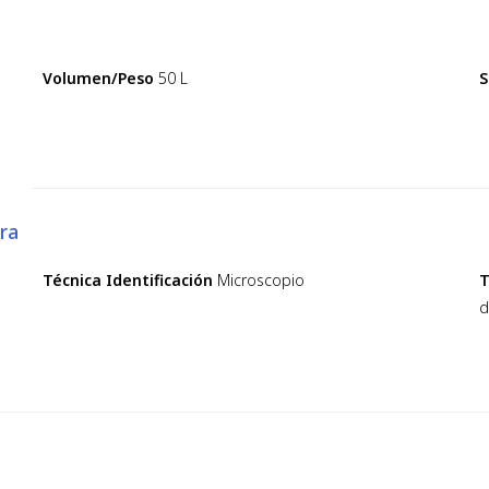
Volumen/Peso
50 L
S
ra
Técnica Identificación
Microscopio
T
d