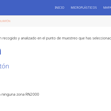
INICIO
MICROPLÁSTICOS
MAP
 DURATÓN
n recogido y analizado en el punto de muestreo que has selecciona
a
tón
en ninguna zona RN2000