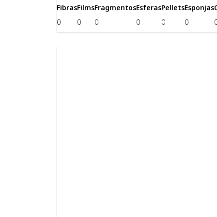
Fibras
Films
Fragmentos
Esferas
Pellets
Esponjas
0
0
0
0
0
0