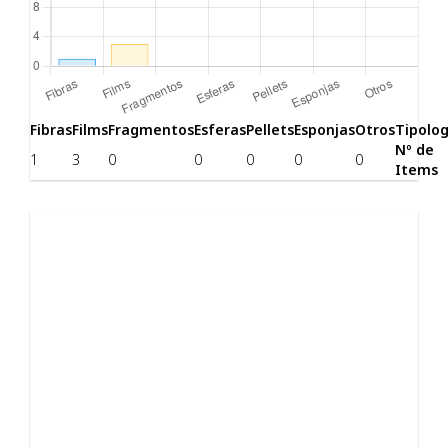
Fibras
Films
Fragmentos
Esferas
Pellets
Esponjas
Otros
Tipolog
Nº de
1
3
0
0
0
0
0
Items