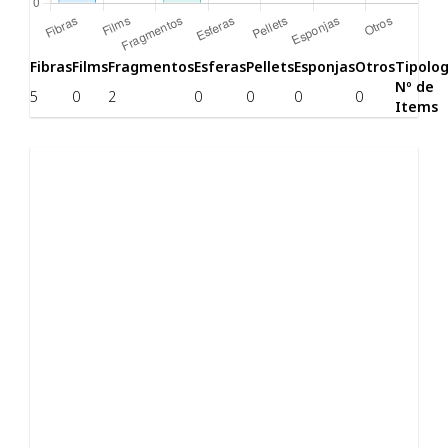
Fibras
Films
Fragmentos
Esferas
Pellets
Esponjas
Otros
Tipolog
Nº de
5
0
2
0
0
0
0
Items