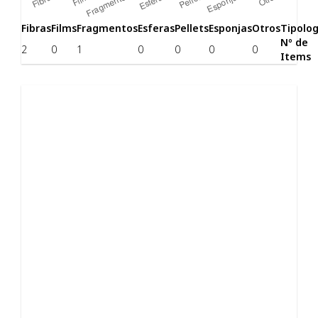
Fibras
Films
Fragmentos
Esferas
Pellets
Esponjas
Otros
Tipolog
Nº de
2
0
1
0
0
0
0
Items