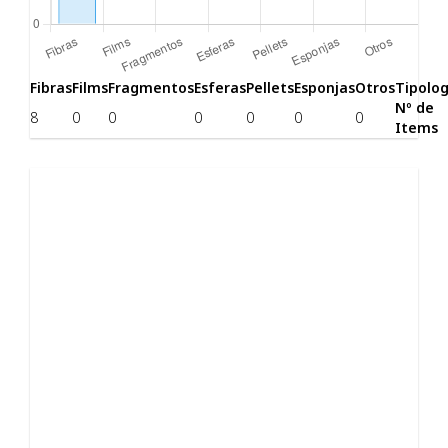
Fibras
Films
Fragmentos
Esferas
Pellets
Esponjas
Otros
Tipolog
Nº de
8
0
0
0
0
0
0
Items