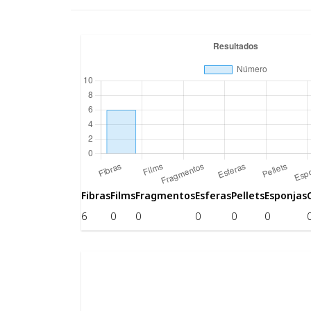
Fibras
Films
Fragmentos
Esferas
Pellets
Esponjas
6
0
0
0
0
0