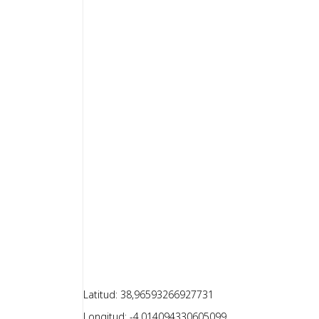
Latitud: 38,96593266927731
Longitud: -4,014094330605099