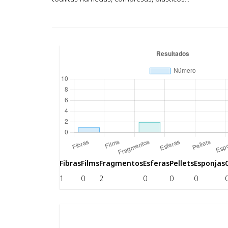
Fibras
Films
Fragmentos
Esferas
Pellets
Esponjas
1
0
2
0
0
0