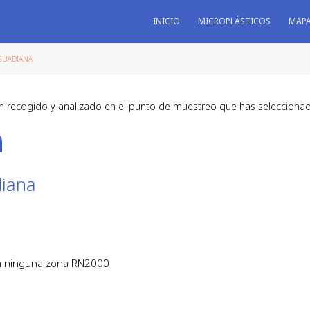
INICIO
MICROPLÁSTICOS
MAP
GUADIANA
n recogido y analizado en el punto de muestreo que has selecciona
a
diana
en ninguna zona RN2000