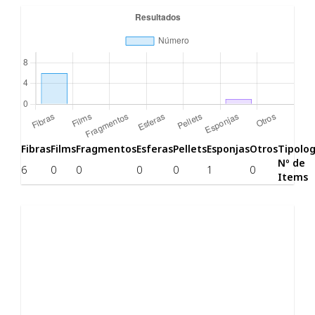
Fibras
Films
Fragmentos
Esferas
Pellets
Esponjas
Otros
Tipolog
Nº de
6
0
0
0
0
1
0
Items