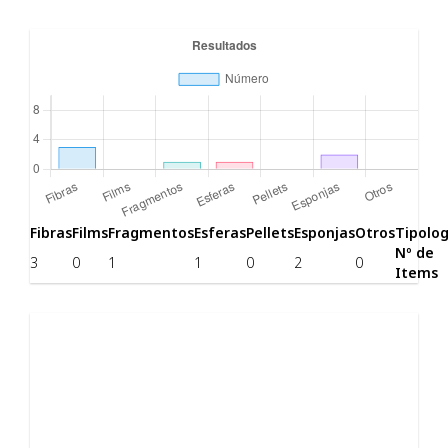
Fibras
Films
Fragmentos
Esferas
Pellets
Esponjas
Otros
Tipolog
Nº de
3
0
1
1
0
2
0
Items