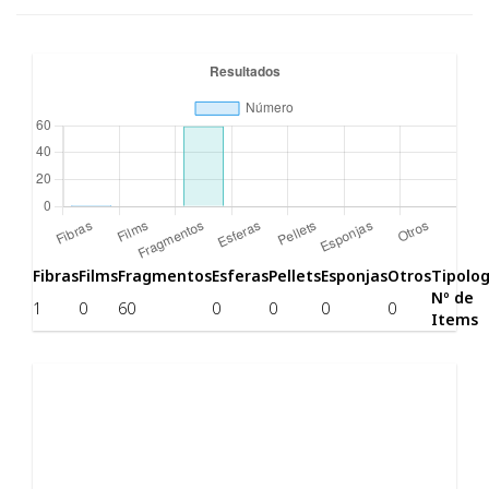
Fibras
Films
Fragmentos
Esferas
Pellets
Esponjas
Otros
Tipolog
Nº de
1
0
60
0
0
0
0
Items