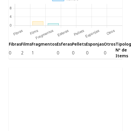
Fibras
Films
Fragmentos
Esferas
Pellets
Esponjas
Otros
Tipolog
Nº de
0
2
1
0
0
0
0
Items