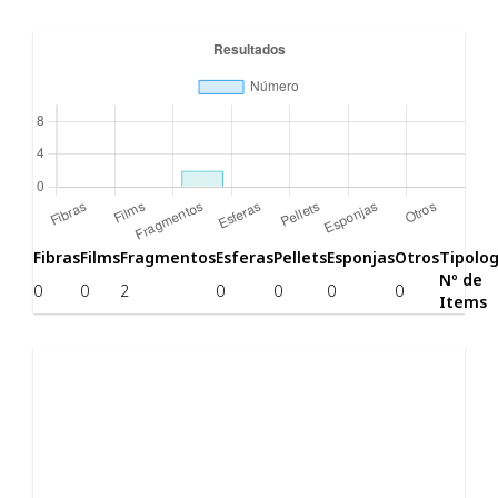
Fibras
Films
Fragmentos
Esferas
Pellets
Esponjas
Otros
Tipolog
Nº de
0
0
2
0
0
0
0
Items