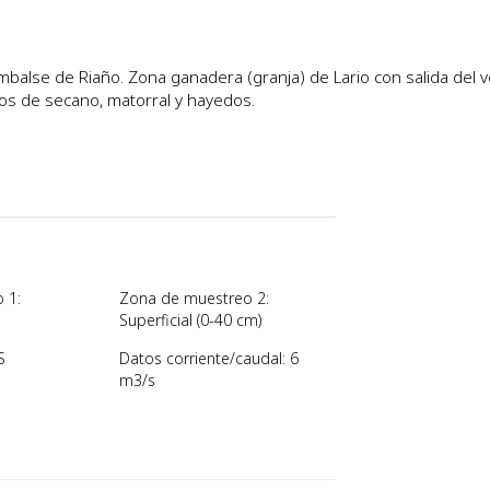
balse de Riaño. Zona ganadera (granja) de Lario con salida del ve
ivos de secano, matorral y hayedos.
 1:
Zona de muestreo 2:
Superficial (0-40 cm)
S
Datos corriente/caudal: 6
m3/s