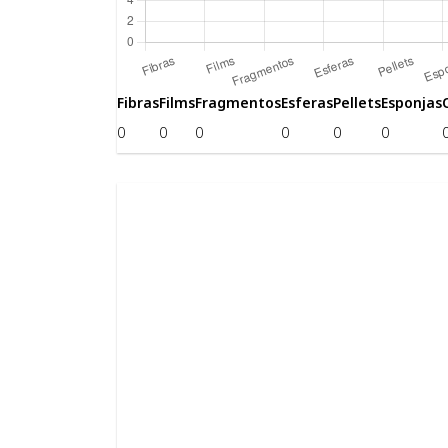
Fibras
Films
Fragmentos
Esferas
Pellets
Esponjas
0
0
0
0
0
0