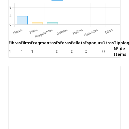
Fibras
Films
Fragmentos
Esferas
Pellets
Esponjas
Otros
Tipolog
Nº de
4
1
1
0
0
0
0
Items